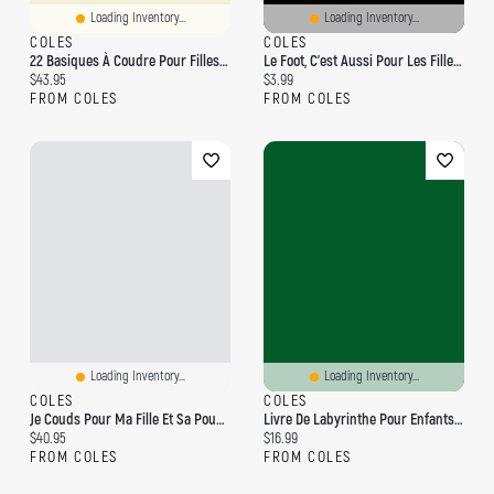
Loading Inventory...
Loading Inventory...
COLES
COLES
22 Basiques À Coudre Pour Filles & Garçons
Le Foot, C'est Aussi Pour Les Filles !
Current price:
Current price:
$43.95
$3.99
FROM COLES
FROM COLES
Loading Inventory...
Loading Inventory...
COLES
COLES
Je Couds Pour Ma Fille Et Sa Poupée
Livre De Labyrinthe Pour Enfants, Garçons Et Filles
Current price:
Current price:
$40.95
$16.99
FROM COLES
FROM COLES