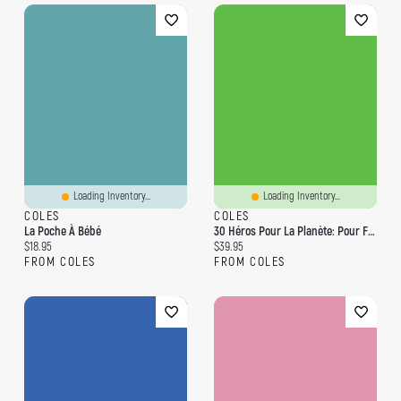
Loading Inventory...
Loading Inventory...
COLES
COLES
La Poche À Bébé
30 Héros Pour La Planète: Pour Filles & Garçons Qui Rêvent De Changer Le Monde
Current price:
Current price:
$18.95
$39.95
FROM COLES
FROM COLES