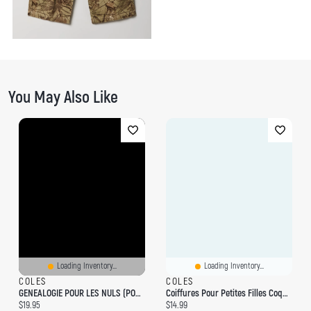
You May Also Like
Loading Inventory...
Loading Inventory...
COLES
COLES
GENEALOGIE POUR LES NULS (POCHE)
Coiffures Pour Petites Filles Coquettes
Current price:
Current price:
$19.95
$14.99