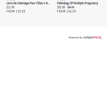
Livre De Coloriage Pour Filles 4-8 Ans: Des Pages De Coloriage Étonnantes Pour Les Filles Âgées De 2 À 4 Ans, De 4 À 6
Pathology Of Multiple Pregnancy
Current price:
Current price:
Original price:
$22.98
$65.99
$81.91
FROM COLES
FROM COLES