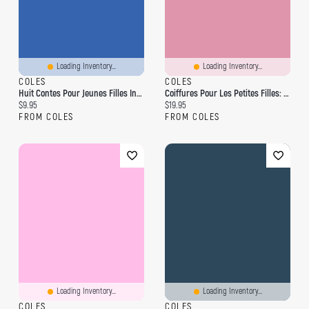
Loading Inventory...
Loading Inventory...
COLES
COLES
Huit Contes Pour Jeunes Filles Intrépides: Choix De Contes, Collège
Coiffures Pour Les Petites Filles: 50 Modèles Faciles À Réaliser
Current price:
Current price:
$9.95
$19.95
FROM COLES
FROM COLES
Loading Inventory...
Loading Inventory...
COLES
COLES