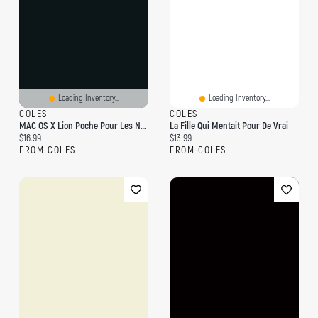
Loading Inventory...
Loading Inventory...
COLES
COLES
MAC OS X Lion Poche Pour Les Nuls
La Fille Qui Mentait Pour De Vrai
Current price:
Current price:
$16.99
$13.99
FROM COLES
FROM COLES