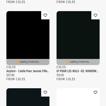
FROM COLES
FROM COLES
Loading Inventory...
Loading Inventory...
COLES
COLES
Asylum - L'asile Pour Jeunes Filles Rebelles
01 POUR LES NULS -ED. WINDOWS 7 -POCHE
Current price:
Current price:
$20.99
$19.95
FROM COLES
FROM COLES